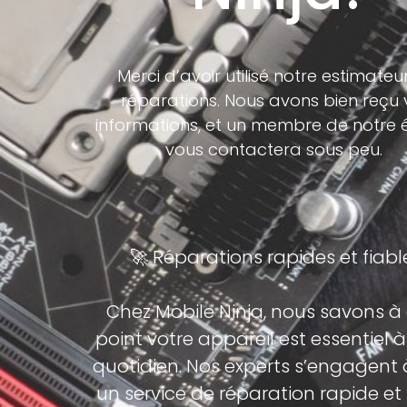
Merci d’avoir utilisé notre estimateu
réparations. Nous avons bien reçu 
informations, et un membre de notre 
vous contactera sous peu.
🚀 Réparations rapides et fiabl
Chez Mobile Ninja, nous savons à
point votre appareil est essentiel à
quotidien. Nos experts s’engagent à
un service de réparation rapide et 