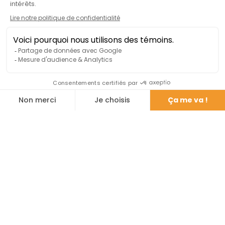
Accueil
À Propos
Réparation cellulaire
Carrière
Contactez nous
Légal & Confidentialité
Services Client
819.588.4652
info@mobileninja.ca
1306 Rue King Ouest, Sherbrooke, QC J1J 2B6
Heures d'ouverture:
Lun - Mar - 9am - 5pm
Jeu - Vend - 9am - 6pm
Sam - 10am - 5pm